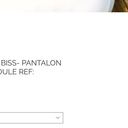
 BISS- PANTALON
OULE REF:
Sale
Price