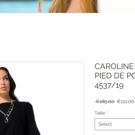
CAROLINE
PIED DE P
4537/19
Regular
 €185.00 
€111.00
Price
Taille
*
Select