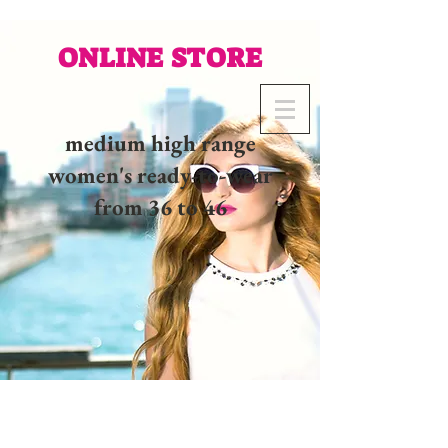
ONLINE STORE
medium high range
women's ready-to-wear
from 36 to 46
02 32 37 53 23 - 48
rue
Joséphine, 27000 Evreux