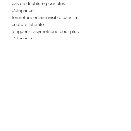
pas de doublure pour plus
d’élégance
fermeture éclair invisible dans la
couture latérale
longueur : asymétrique pour plus
d’élégance
ceinture en raphia élastiquée
comprise
fermeture goutte dans le dos
75%viscose
25%soie
RESEAUX SOCIAUX