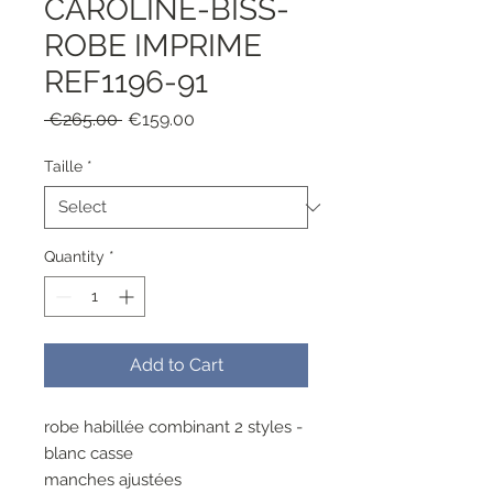
CAROLINE-BISS-
ROBE IMPRIME
REF1196-91
Regular
Sale
 €265.00 
€159.00
Price
Price
Taille
*
Quantity
*
Add to Cart
robe habillée combinant 2 styles -
blanc casse
manches ajustées