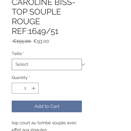
CAROLINE BISS-
TOP SOUPLE
ROUGE
REF:1649/51
Regular
Sale
 €155.00 
€93.00
Price
Price
Taille
*
Quantity
*
Add to Cart
top court au tombé souple avec
effet aux épaules