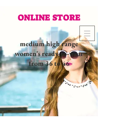
ONLINE STORE
medium high range
women's ready-to-wear
from 36 to 46
02 32 37 53 23 - 48
rue
Joséphine, 27000 Evreux