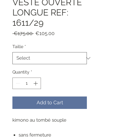
VESTE OUVERTE
LONGUE REF:
1611/29
Regular
Sale
 €175.00 
€105.00
Price
Price
Taille
*
Quantity
*
Add to Cart
kimono au tombé souple
sans fermeture