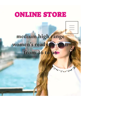
ONLINE STORE
medium high range
women's ready-to-wear
from 36 to 46
02 32 37 53 23 - 48
rue
Joséphine, 27000 Evreux