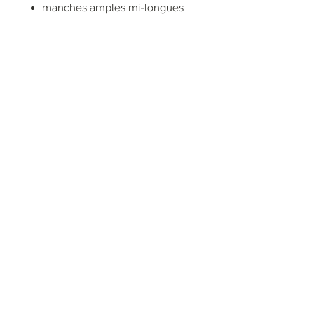
manches amples mi-longues
sans poches
sensation au toucher : soie
brillante
100% VISCOSE
RESEAUX SOCIAUX
S'inscrire à la newsletter
Rejoindre