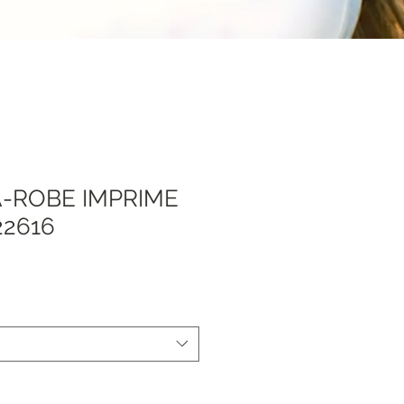
-ROBE IMPRIME
22616
ale
rice