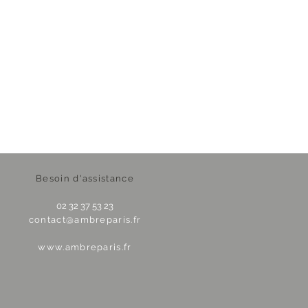
Besoin d'assistance
02 32 37 53 23
contact@ambreparis.fr
www.ambreparis.fr