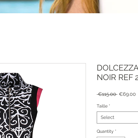
DOLCEZZA
NOIR REF 
Regular
S
 €115.00 
€69.00
Price
P
Taille
*
Select
Quantity
*