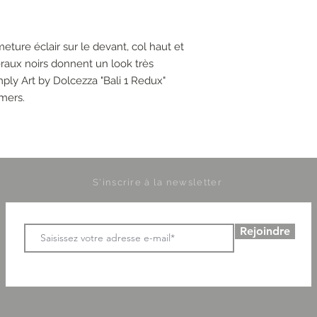
ture éclair sur le devant, col haut et
aux noirs donnent un look très
imply Art by Dolcezza "Bali 1 Redux"
mers.
S'inscrire à la newsletter
Rejoindre