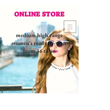
ONLINE STORE
medium high range
women's ready-to-wear
from 36 to 46
02 32 37 53 23 - 48
rue
Joséphine, 27000 Evreux