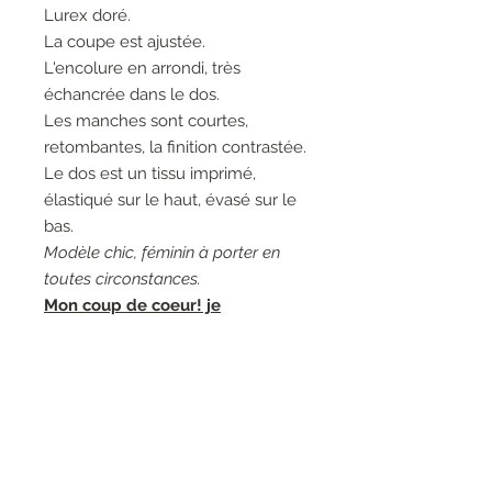
Lurex doré.
La coupe est ajustée.
L'encolure en arrondi, très
échancrée dans le dos.
Les manches sont courtes,
retombantes, la finition contrastée.
Le dos est un tissu imprimé,
élastiqué sur le haut, évasé sur le
bas.
Modèle chic, féminin à porter en
toutes circonstances.
Mon coup de coeur! je
recommande+++
Couleurs: 18069 Tiramisu, Bleu
marine.
Matières: 85% Viscose 8%
Polyamide 7% Polyester - 100%
Viscose.
Entretien: Lavage à la main 30°.