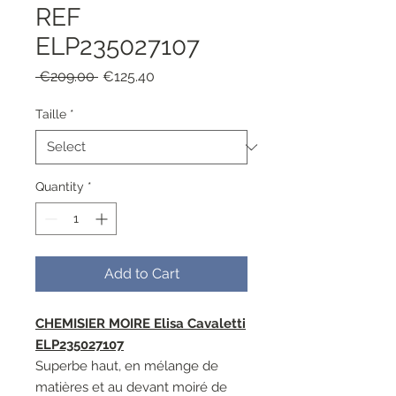
REF
ELP235027107
Regular
Sale
 €209.00 
€125.40
Price
Price
Taille
*
Quantity
*
Add to Cart
CHEMISIER MOIRE Elisa Cavaletti
ELP235027107
Superbe haut, en mélange de
matières et au devant moiré de