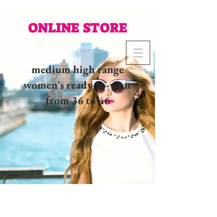
ONLINE STORE
medium high range
women's ready-to-wear
from 36 to 46
02 32 37 53 23 - 48
rue
Joséphine, 27000 Evreux