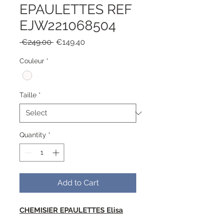
EPAULETTES REF
EJW221068504
Regular
Sale
 €249.00 
€149.40
Price
Price
Couleur
*
Taille
*
Quantity
*
Add to Cart
CHEMISIER EPAULETTES Elisa