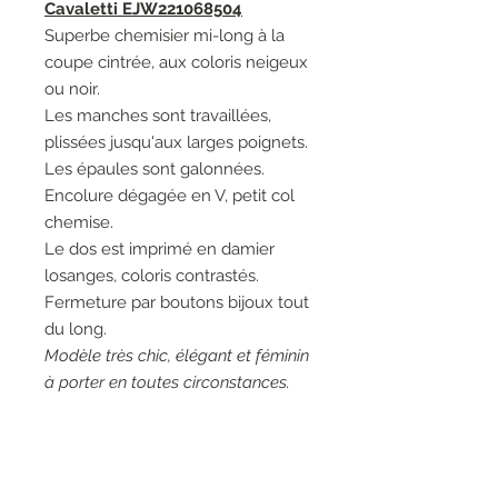
Cavaletti EJW221068504
Superbe chemisier mi-long à la
coupe cintrée, aux coloris neigeux
ou noir.
Les manches sont travaillées,
plissées jusqu'aux larges poignets.
Les épaules sont galonnées.
Encolure dégagée en V, petit col
chemise.
Le dos est imprimé en damier
losanges, coloris contrastés.
Fermeture par boutons bijoux tout
du long.
Modèle très chic, élégant et féminin
à porter en toutes circonstances.
Couleurs: 02001 Nero, noir - 03149
Incontro, blanc cassé.
Matières: 100% Rayonne - 95%
Viscose 5% Elasthanne - 95%