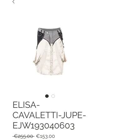
ELISA-
CAVALETTI-JUPE-
EJW193040603
Regular
Sale
 €255.00 
€153.00