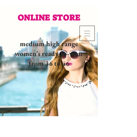
ONLINE STORE
medium high range
women's ready-to-wear
from 36 to 46
02 32 37 53 23 - 48
rue
Joséphine, 27000 Evreux