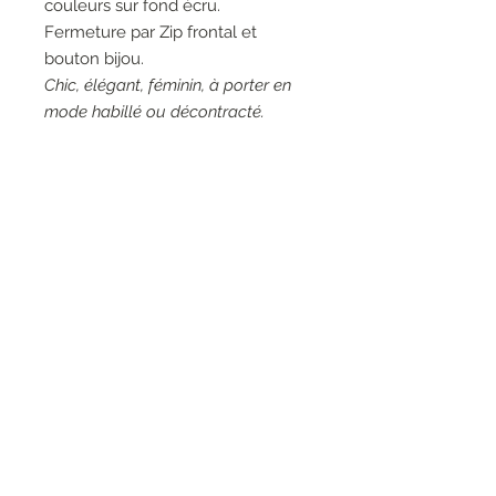
couleurs sur fond écru.
Fermeture par Zip frontal et
bouton bijou.
Chic, élégant, féminin, à porter en
mode habillé ou décontracté.
Couleur: 05046, Liberta, blanc
cassé.
Matières: 99% Coton, 1%
Elasthanne.
Entretien: Lavage à la main à 30°
RESEAUX SOCIAUX