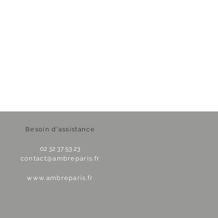
Besoin d'assistance
02 32 37 53 23
contact@ambreparis.fr
www.ambreparis.fr