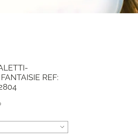
ALETTI-
ANTAISIE REF:
2804
Sale
0
Price