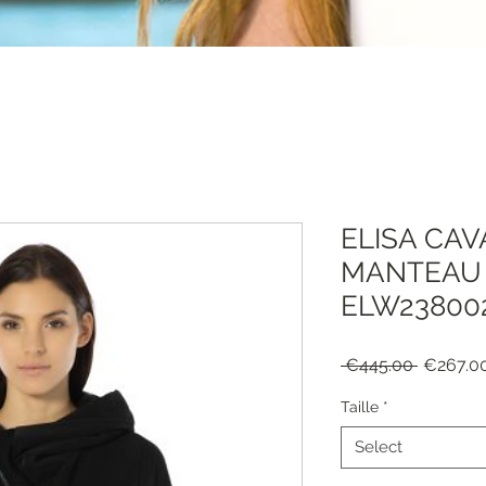
ELISA CAV
MANTEAU F
ELW23800
Regular
 €445.00 
€267.0
Price
Taille
*
Select