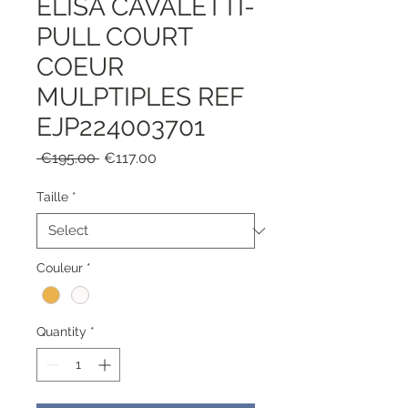
ELISA CAVALETTI-
PULL COURT
COEUR
MULPTIPLES REF
EJP224003701
Regular
Sale
 €195.00 
€117.00
Price
Price
Taille
*
Couleur
*
Quantity
*