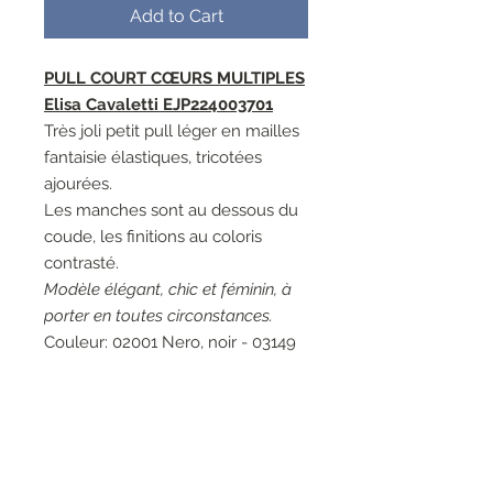
Add to Cart
PULL COURT CŒURS MULTIPLES
Elisa Cavaletti EJP224003701
Très joli petit pull léger en mailles
fantaisie élastiques, tricotées
ajourées.
Les manches sont au dessous du
coude, les finitions au coloris
contrasté.
Modèle élégant, chic et féminin, à
porter en toutes circonstances.
Couleur: 02001 Nero, noir - 03149
Incontro, blanc cassé - 04129
Champagne, beige clair - 22073
Ostriche, gris clair - 26018 Decollo,
corail.
Matières 1: 70% Viscose 30%