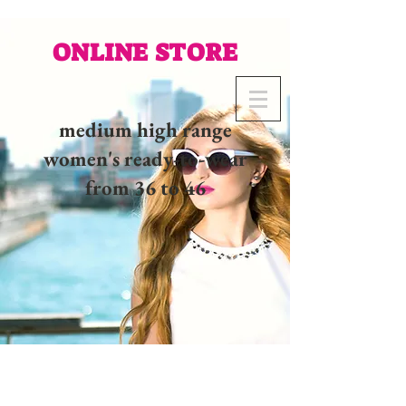
ONLINE STORE
medium high range
women's ready-to-wear
from 36 to 46
02 32 37 53 23 - 48
rue
Joséphine, 27000 Evreux