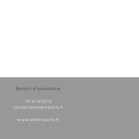
Besoin d'assistance
02 32 37 53 23
contact@ambreparis.fr
www.ambreparis.fr