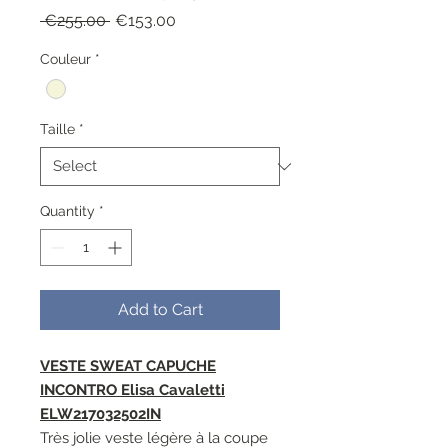
Regular
Sale
 €255.00 
€153.00
Price
Price
Couleur
*
Taille
*
Quantity
*
Add to Cart
VESTE SWEAT CAPUCHE
INCONTRO Elisa Cavaletti
ELW217032502IN
Très jolie veste légère à la coupe