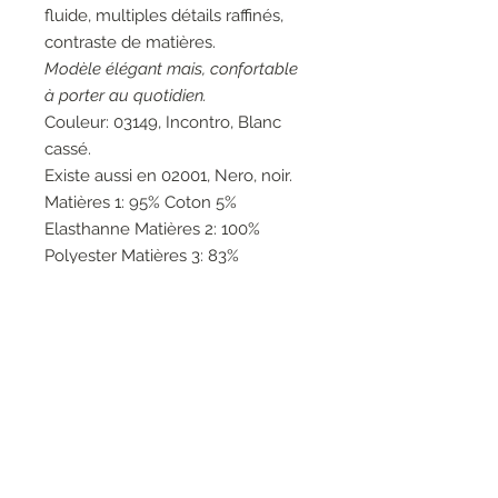
fluide, multiples détails raffinés,
contraste de matières.
Modèle élégant mais, confortable
à porter au quotidien.
Couleur: 03149, Incontro, Blanc
cassé.
Existe aussi en 02001, Nero, noir.
Matières 1: 95% Coton 5%
Elasthanne Matières 2: 100%
Polyester Matières 3: 83%
Polyester 14% Viscose 3%
Elasthanne Matières 4: 53% Coton
47% Acrylique Matières 5: 100%
Nylon.
Entretien: Lavage à la main 30°.
Marque: Elisa Cavaletti.
Fabrication artisanale italienne.