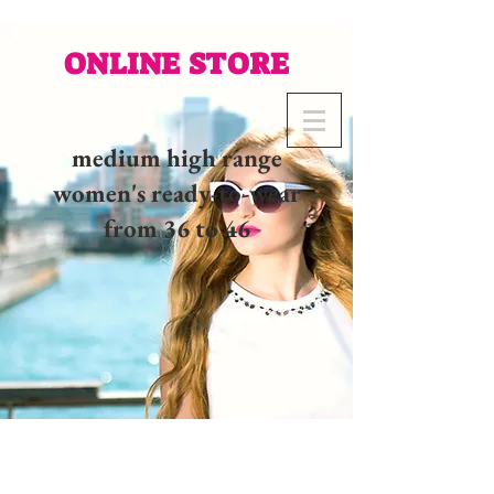
ONLINE STORE
medium high range
women's ready-to-wear
from 36 to 46
02 32 37 53 23 - 48
rue
Joséphine, 27000 Evreux