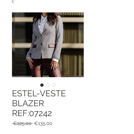
ESTEL-VESTE
BLAZER
REF:07242
Regular
Sale
 €225.00 
€135.00
Price
Price