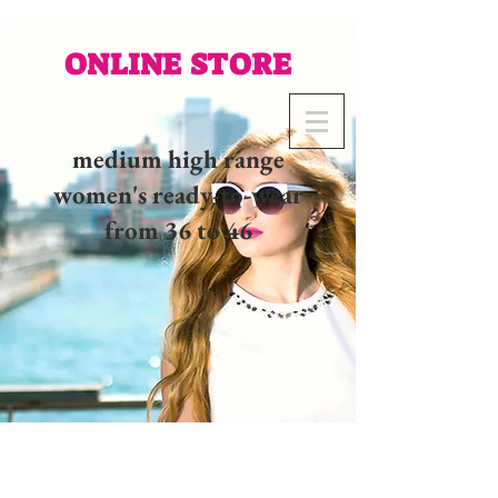
ONLINE STORE
medium high range
women's ready-to-wear
from 36 to 46
02 32 37 53 23 - 48
rue
Joséphine, 27000 Evreux