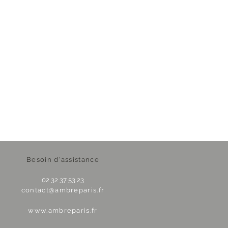
Besoin d'assistance
02 32 37 53 23
contact@ambreparis.fr
www.ambreparis.fr