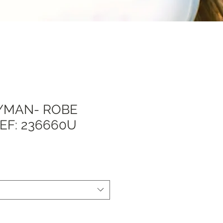
YMAN- ROBE
EF: 236660U
Sale
Price