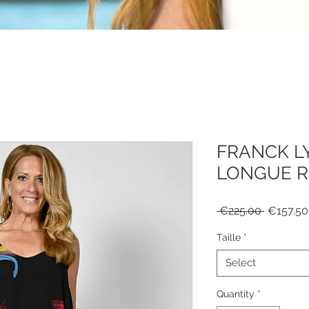
FRANCK L
LONGUE R
Regular
 €225.00 
€157.50
Price
Taille
*
Select
Quantity
*