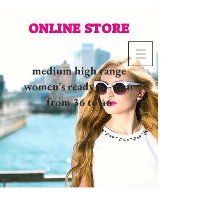
ONLINE STORE
medium high range
women's ready-to-wear
from 36 to 46
02 32 37 53 23 - 48
rue
Joséphine, 27000 Evreux