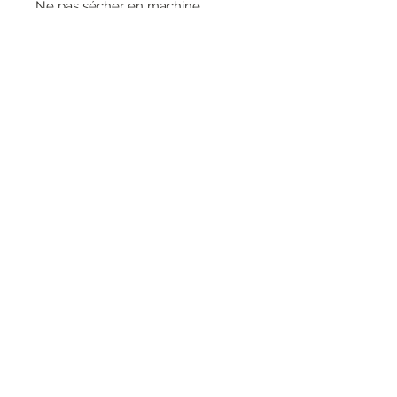
Ne pas sécher en machine
Repasser sur l'envers à basse
température. Pas de vapeur.
Ne pas nettoyer à sec
RESEAUX SOCIAUX
S'inscrire à la newsletter
Rejoindre