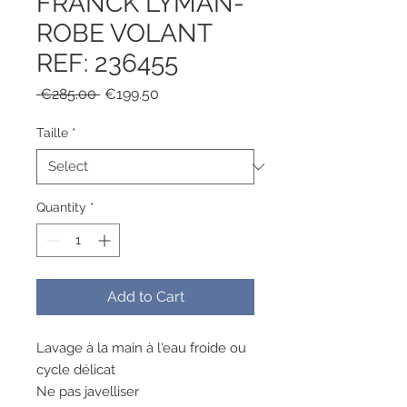
FRANCK LYMAN-
ROBE VOLANT
REF: 236455
Regular
Sale
 €285.00 
€199.50
Price
Price
Taille
*
Quantity
*
Add to Cart
Lavage à la main à l'eau froide ou
cycle délicat
Ne pas javelliser