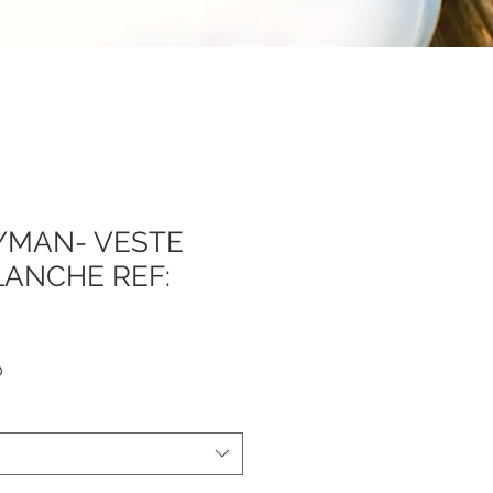
YMAN- VESTE
LANCHE REF:
Sale
0
Price