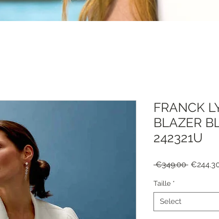
FRANCK L
BLAZER B
242321U
Regular
 €349.00 
€244.3
Price
Taille
*
Select