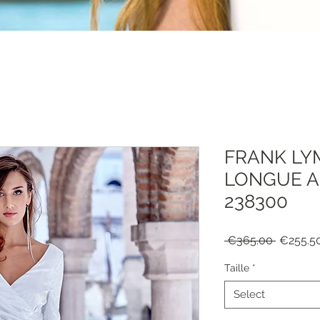
FRANK LY
LONGUE A
238300
Regular
 €365.00 
€255.5
Price
Taille
*
Select