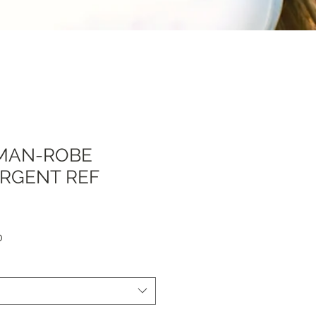
MAN-ROBE
RGENT REF
Sale
0
Price