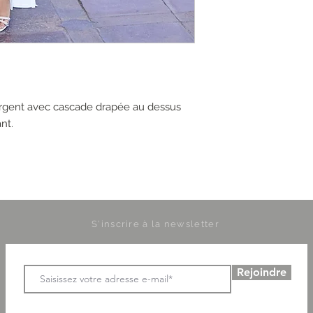
rgent avec cascade drapée au dessus
nt.
S'inscrire à la newsletter
Rejoindre