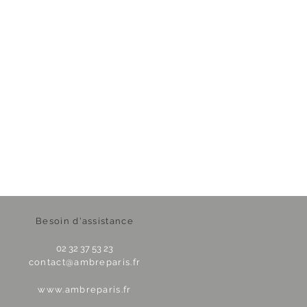
Besoin d'assistance
02 32 37 53 23
contact@ambreparis.fr
www.ambreparis.fr