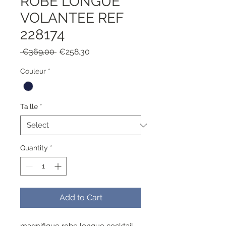
ROBE LONGUE
VOLANTEE REF
228174
Regular
Sale
 €369.00 
€258.30
Price
Price
Couleur
*
Taille
*
Quantity
*
Add to Cart