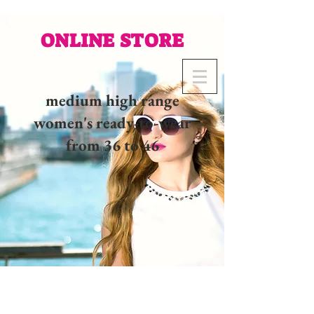
ONLINE STORE
medium high range
women's ready-to-wear
from 36 to 46
02 32 37 53 23 - 48
rue
Joséphine, 27000 Evreux