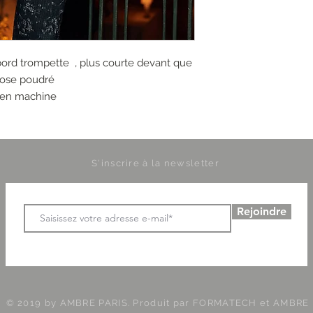
ord trompette , plus courte devant que
 rose poudré
e en machine
S'inscrire à la newsletter
Rejoindre
© 2019 by AMBRE PARIS. Produit par
FORMATECH et AMBRE