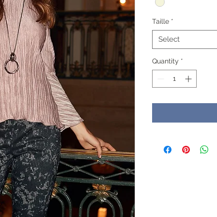
Taille
*
Select
Quantity
*