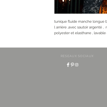
tunique fluide manche longue b
l arrière ,avec sautoir argenté ,
polyester et elasthane , lavabl
RESEAUX SOCIAUX