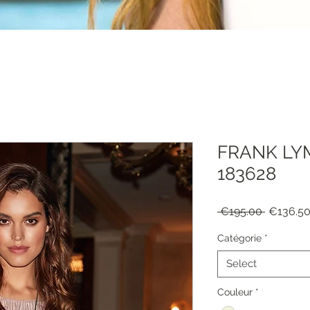
FRANK LY
183628
Regular
 €195.00 
€136.5
Price
Catégorie
*
Select
Couleur
*