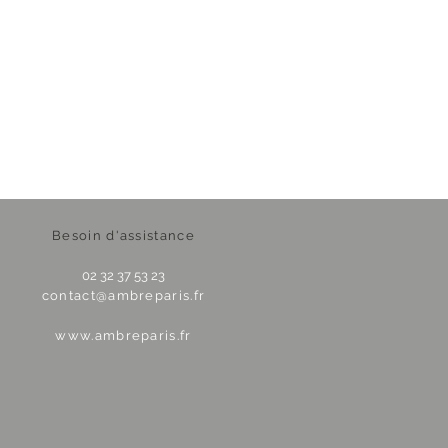
Besoin d'assistance
02 32 37 53 23
contact@ambreparis.fr
www.ambreparis.fr