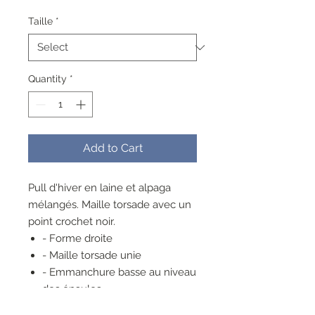
Price
Price
Taille
*
Quantity
*
Add to Cart
Pull d'hiver en laine et alpaga
mélangés. Maille torsade avec un
point crochet noir.
- Forme droite
- Maille torsade unie
- Emmanchure basse au niveau
des épaules
- Col rond