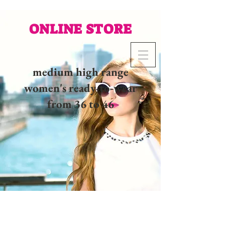
ONLINE STORE
medium high range
women's ready-to-wear
from 36 to 46
02 32 37 53 23 - 48
rue
Joséphine, 27000 Evreux