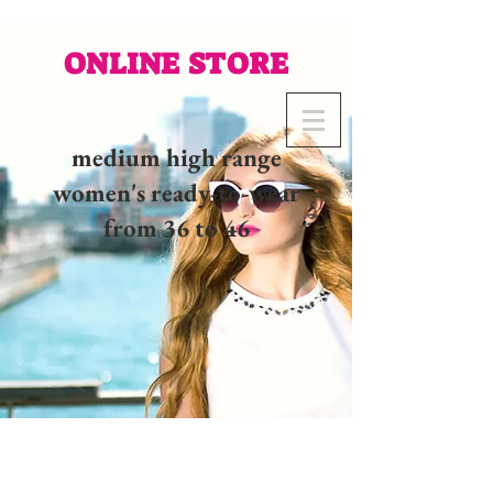
ONLINE STORE
medium high range
women's ready-to-wear
from 36 to 46
02 32 37 53 23 - 48
rue
Joséphine, 27000 Evreux