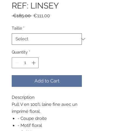
REF: LINSEY
Regular
Sale
 €185.00 
€111.00
Price
Price
Taille
*
Quantity
*
Add to Cart
Description
Pull V en 100% laine fine avec un
imprimé floral.
- Coupe droite
- Motif floral