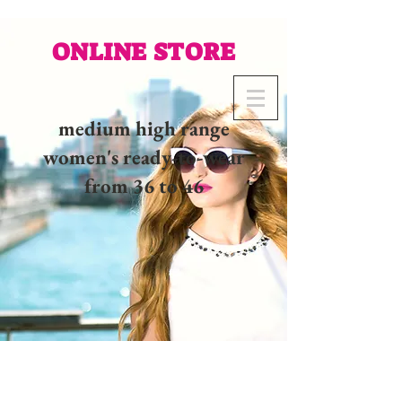
ONLINE STORE
medium high range
women's ready-to-wear
from 36 to 46
02 32 37 53 23 - 48
rue
Joséphine, 27000 Evreux