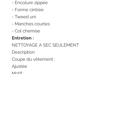
- Encolure zippée
- Forme cintrée
- Tweed uni
- Manches courtes
- Col chemise
Entretien :
NETTOYAGE A SEC SEULEMENT
Description
Coupe du vêtement :
Ajustée
Motif :
Uni
Styles de manches :
Manches courtes
Matière et entretien
34% ACRYLIQUE 34% COTON 24%
POLYESTER 5% AUTRES FIBRES
3% POLYAMIDE