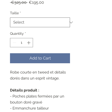
Regular
Sale
 €325.00 
€195.00
Price
Price
Taille
*
Quantity
*
Add to Cart
Robe courte en tweed et détails
dorés dans un esprit vintage.
Détails produit :
- Poches plates fermées par un
bouton doré gravé
- Emmanchure tailleur