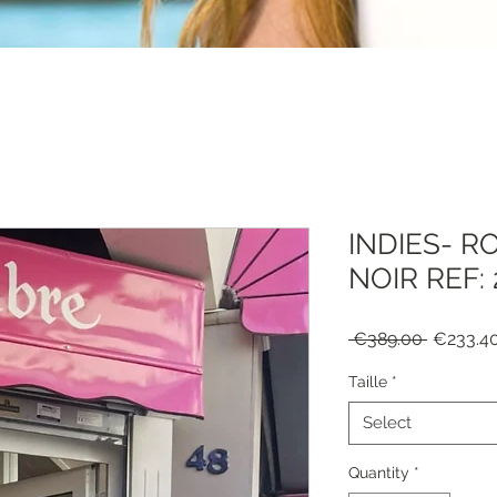
INDIES- R
NOIR REF:
Regular
 €389.00 
€233.4
Price
Taille
*
Select
Quantity
*