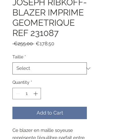
JOSEPH RIBKOFF-
BLAZER IMPRIME
GEOMETRIQUE
REF 231087
Regular
Sale
 €255.00 
€178.50
Price
Price
Taille
*
Quantity
*
Add to Cart
Ce blazer en maille soyeuse
représente l’équilibre parfait entre