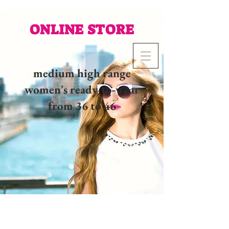
ONLINE STORE
medium high range
women's ready-to-wear
from 36 to 46
02 32 37 53 23 - 48
rue
Joséphine, 27000 Evreux