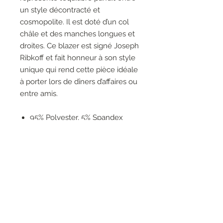
un style décontracté et
cosmopolite. Il est doté d’un col
châle et des manches longues et
droites. Ce blazer est signé Joseph
Ribkoff et fait honneur à son style
unique qui rend cette pièce idéale
à porter lors de dîners d’affaires ou
entre amis.
95% Polyester, 5% Spandex
Pas de poches
Pas de fermeture éclair
Non doublé
Le mannequin fait 5'9"/175 cm
et porte une taille 6.
Longueur approximative (taille
12) : 29" - 74 cm