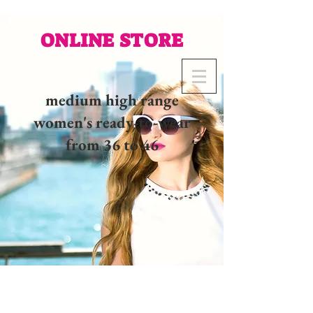
ONLINE STORE
medium high range
women's ready-to-wear
from 36 to 46
02 32 37 53 23 - 48
rue
Joséphine, 27000 Evreux