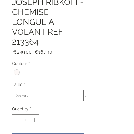
JOSEPH RIBKOFF-
CHEMISE
LONGUE A
VOLANT REF
213364
Regular
Sale
 €239.00 
€167.30
Price
Price
Couleur
*
Taille
*
Quantity
*