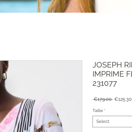
JOSEPH RI
IMPRIME F
231077
Regular
 €179.00 
€125.30
Price
Taille
*
Select