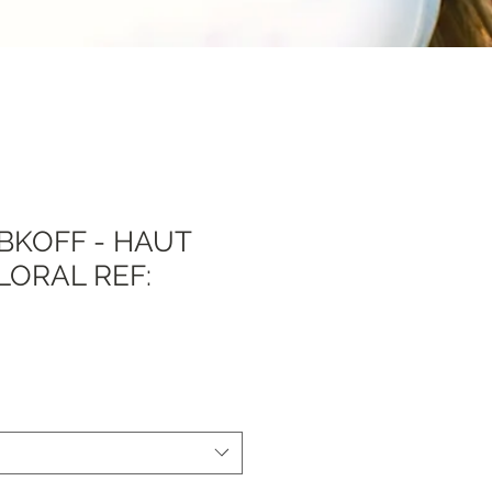
BKOFF - HAUT
LORAL REF:
Sale
Price