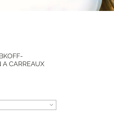
IBKOFF-
 A CARREAUX
Sale
Price