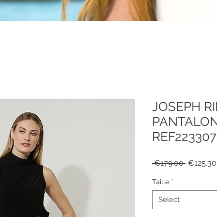
JOSEPH R
PANTALON
REF223307
Regular
 €179.00 
€125.30
Price
Taille
*
Select