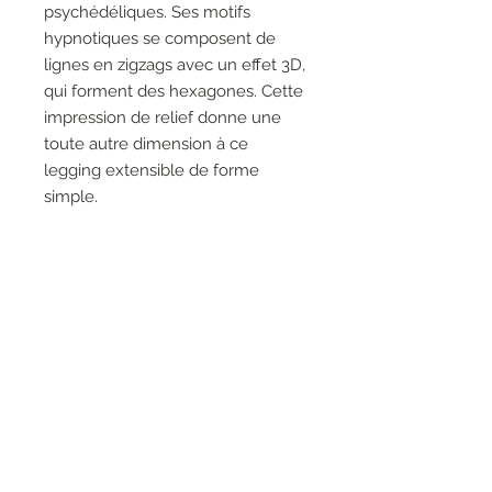
psychédéliques. Ses motifs
hypnotiques se composent de
lignes en zigzags avec un effet 3D,
qui forment des hexagones. Cette
impression de relief donne une
toute autre dimension à ce
legging extensible de forme
simple.
76% Viscose Rayon, 21% Nylon,
3% Spandex
Taille élastique
Ajusté
Le mannequin fait 5'9"/175 cm
et porte une taille 6.