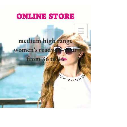
ONLINE STORE
medium high range
women's ready-to-wear
from 36 to 46
02 32 37 53 23 - 48
rue
Joséphine, 27000 Evreux