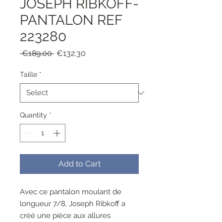
JOSEPH RIBKOFF-
PANTALON REF
223280
Regular
Sale
 €189.00 
€132.30
Price
Price
Taille
*
Quantity
*
Add to Cart
Avec ce pantalon moulant de
longueur 7/8, Joseph Ribkoff a
créé une pièce aux allures