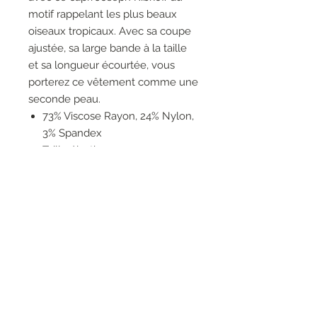
motif rappelant les plus beaux
oiseaux tropicaux. Avec sa coupe
ajustée, sa large bande à la taille
et sa longueur écourtée, vous
porterez ce vêtement comme une
seconde peau.
73% Viscose Rayon, 24% Nylon,
3% Spandex
Taille élastique
Pas de poches
Pas de fermeture éclair
Non doublé
Floraux
Le mannequin fait 5'10"/178 cm
et porte une taille 6.