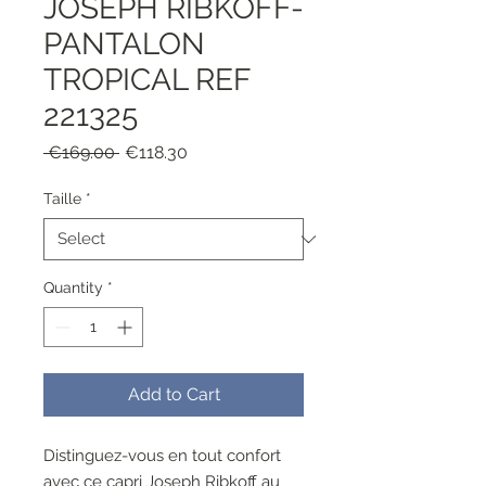
JOSEPH RIBKOFF-
PANTALON
TROPICAL REF
221325
Regular
Sale
 €169.00 
€118.30
Price
Price
Taille
*
Quantity
*
Add to Cart
Distinguez-vous en tout confort
avec ce capri Joseph Ribkoff au