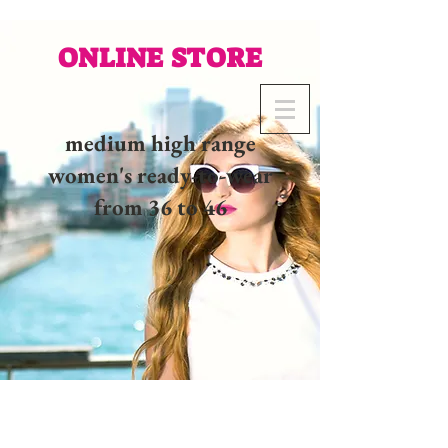
ONLINE STORE
medium high range
women's ready-to-wear
from 36 to 46
02 32 37 53 23 - 48
rue
Joséphine, 27000 Evreux