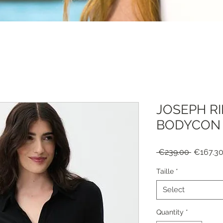
JOSEPH R
BODYCON R
Regular
 €239.00 
€167.3
Price
Taille
*
Select
Quantity
*