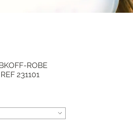
IBKOFF-ROBE
EF 231101
Sale
0
Price