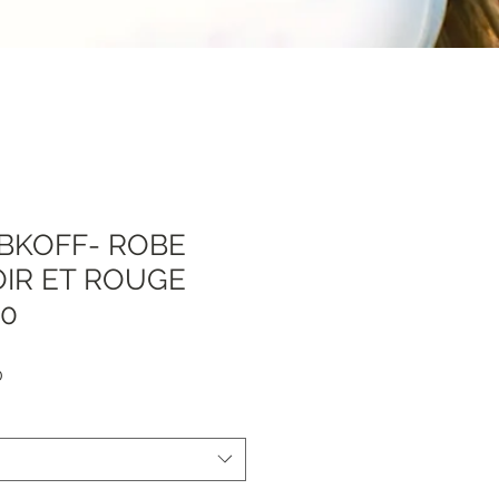
IBKOFF- ROBE
OIR ET ROUGE
60
Sale
0
Price