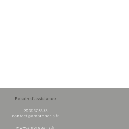
Besoin d'assistance
02 32 37 53 23
contact@ambreparis.fr
www.ambreparis.fr