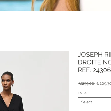
JOSEPH R
DROITE N
REF: 2430
Regular
 €299.00 
€209.3
Price
Taille
*
Select