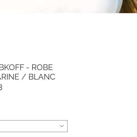
BKOFF - ROBE
ARINE / BLANC
3
Sale
Price