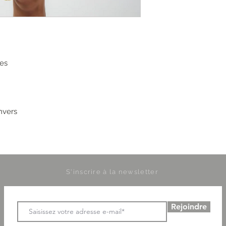
res
nvers
S'inscrire à la newsletter
Rejoindre