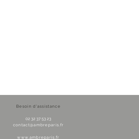
Besoin d'assistance
02 32 37 53 23
contact@ambreparis.fr
www.ambreparis.fr