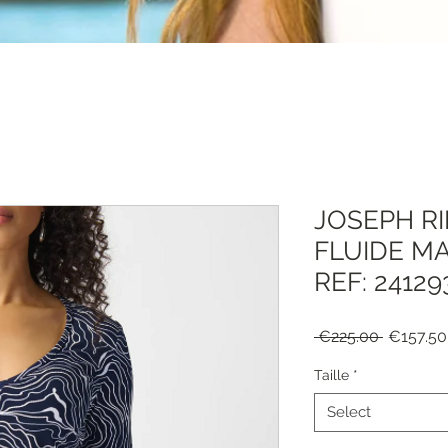
JOSEPH RI
FLUIDE M
REF: 24129
Regular
 €225.00 
€157.50
Price
Taille
*
Select