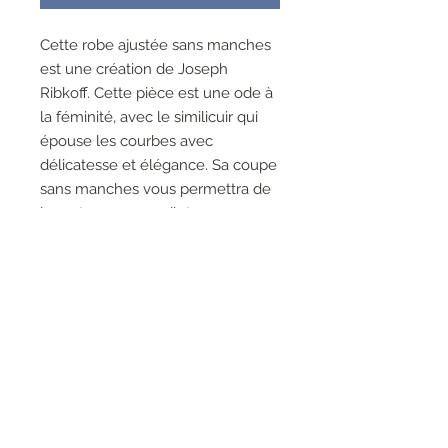
Cette robe ajustée sans manches
est une création de Joseph
Ribkoff. Cette pièce est une ode à
la féminité, avec le similicuir qui
épouse les courbes avec
délicatesse et élégance. Sa coupe
sans manches vous permettra de
la porter avec un gilet ou avec
une veste selon l’événement et le
style recherché.
95% Polyester, 5% Spandex,
Fermeture éclair dans le dos
Non doublé