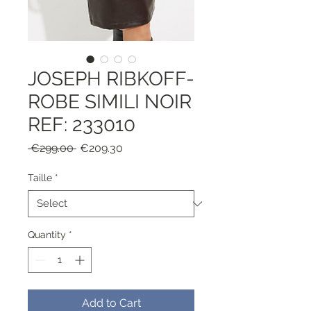
JOSEPH RIBKOFF-
ROBE SIMILI NOIR
REF: 233010
Regular
Sale
 €299.00 
€209.30
Price
Price
Taille
*
Quantity
*
Add to Cart