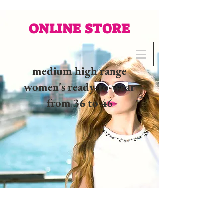
ONLINE STORE
medium high range
women's ready-to-wear
from 36 to 46
02 32 37 53 23 - 48
rue
Joséphine, 27000 Evreux