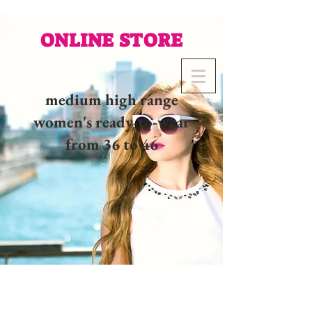
ONLINE STORE
medium high range
women's ready-to-wear
from 36 to 46
02 32 37 53 23 - 48
rue
Joséphine, 27000 Evreux