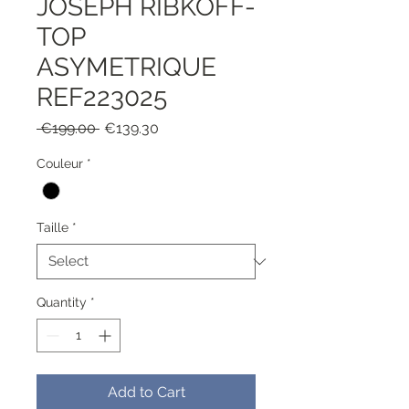
JOSEPH RIBKOFF-
TOP
ASYMETRIQUE
REF223025
Regular
Sale
 €199.00 
€139.30
Price
Price
Couleur
*
Taille
*
Quantity
*
Add to Cart