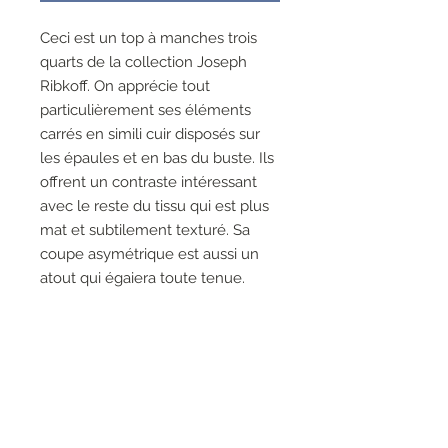
Ceci est un top à manches trois
quarts de la collection Joseph
Ribkoff. On apprécie tout
particulièrement ses éléments
carrés en simili cuir disposés sur
les épaules et en bas du buste. Ils
offrent un contraste intéressant
avec le reste du tissu qui est plus
mat et subtilement texturé. Sa
coupe asymétrique est aussi un
atout qui égaiera toute tenue.
83% Polyester, 15% Viscose
Rayon, 2% Spandex
Pas de fermeture éclair
Non doublé
Le mannequin fait 5'9"/175 cm
et porte une taille 6.