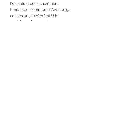
Décontractée et sacrément
tendance... comment ? Avec Jeiga
ce sera un jeu d'enfant ! Un
pantalon palazzo en jean avec une
coupe très confortable grâce à sa
taille élastiquée fermée par de
jolis liens. Tout simplement
adorable !
RESEAUX SOCIAUX
S'inscrire à la newsletter