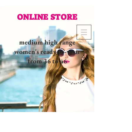
ONLINE STORE
medium high range
women's ready-to-wear
from 36 to 46
02 32 37 53 23 - 48
rue
Joséphine, 27000 Evreux