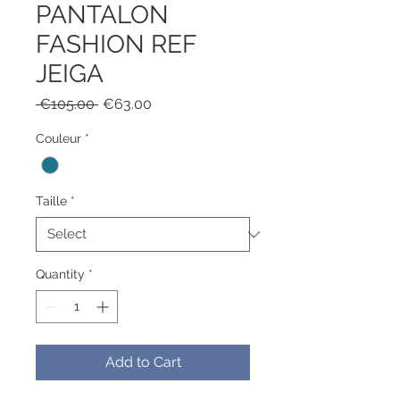
PANTALON
FASHION REF
JEIGA
Regular
Sale
 €105.00 
€63.00
Price
Price
Couleur
*
Taille
*
Quantity
*
Add to Cart