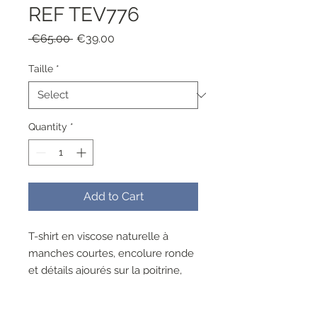
REF TEV776
Regular
Sale
 €65.00 
€39.00
Price
Price
Taille
*
Quantity
*
Add to Cart
T-shirt en viscose naturelle à
manches courtes, encolure ronde
et détails ajourés sur la poitrine,
finitions diamants noirs ton sur ton
lavable a 30°