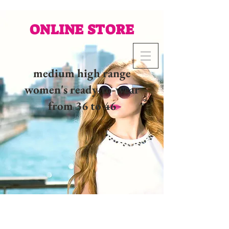
ONLINE STORE
medium high range
women's ready-to-wear
from 36 to 46
02 32 37 53 23 - 48
rue
Joséphine, 27000 Evreux