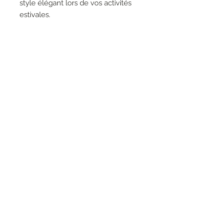
style élégant lors de vos activités
estivales.
DÉTAILS DU PRODUIT
Composition: 100% Polyester
OE865
RESEAUX SOCIAUX
S'inscrire à la newsletter