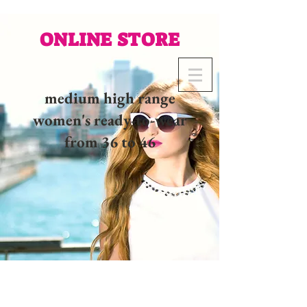
ONLINE STORE
medium high range
women's ready-to-wear
from 36 to 46
02 32 37 53 23 - 48
rue
Joséphine, 27000 Evreux