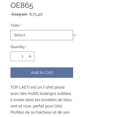
OE865
Regular
Sale
 €119.00 
€71.40
Price
Price
Taille
*
Quantity
*
Add to Cart
TOP LAETI est un t-shirt plissé
avec des motifs losanges subtiles.
Il existe dans les tonalités de bleu,
vert et rose, parfait pour l'été.
Profitez de sa fraîcheur et de son