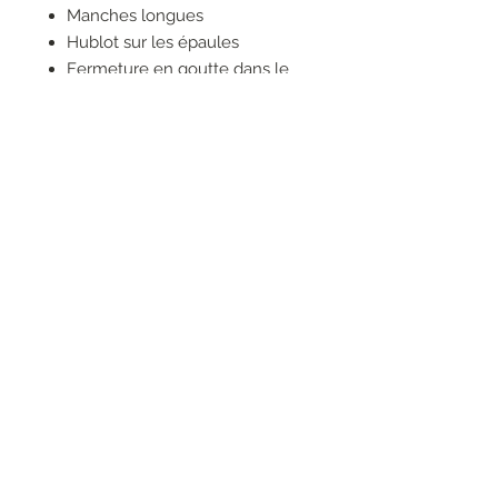
Manches longues
Hublot sur les épaules
Fermeture en goutte dans le
dos
Ceinture élastique ton sur ton
avec fermoir cartable type tuck
logoté
RESEAUX SOCIAUX
S'inscrire à la newsletter