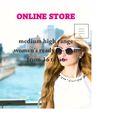
ONLINE STORE
medium high range
women's ready-to-wear
from 36 to 46
02 32 37 53 23 - 48
rue
Joséphine, 27000 Evreux