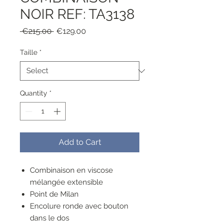
NOIR REF: TA3138
Regular
Sale
 €215.00 
€129.00
Price
Price
Taille
*
Quantity
*
Add to Cart
Combinaison en viscose
mélangée extensible
Point de Milan
Encolure ronde avec bouton
dans le dos