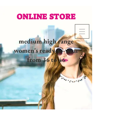
ONLINE STORE
medium high range
women's ready-to-wear
from 36 to 46
02 32 37 53 23 - 48
rue
Joséphine, 27000 Evreux