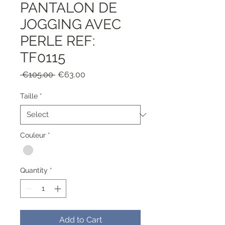
PANTALON DE
JOGGING AVEC
PERLE REF:
TF0115
Regular
Sale
 €105.00 
€63.00
Price
Price
Taille
*
Couleur
*
Quantity
*
Add to Cart