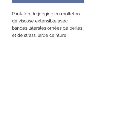
Pantalon de jogging en molleton
de viscose extensible avec
bandes latérales ornées de perles
et de strass, large ceinture
élastique et cordon de serrage.
La mannequin mesure 178 cm et
porte une taille S
Composition :
95 % viscose, 5 % élasthanne
RESEAUX SOCIAUX