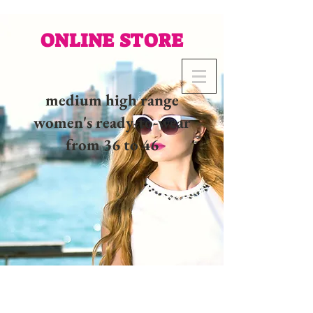
ONLINE STORE
medium high range
women's ready-to-wear
from 36 to 46
02 32 37 53 23 - 48
rue
Joséphine, 27000 Evreux