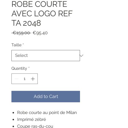
ROBE COURTE
AVEC LOGO REF
TA 2048
Regular
Sale
 €159.00 
€95.40
Price
Price
Taille
*
Quantity
*
Add to Cart
Robe courte au point de Milan
Imprimé zébré
Coupe ras-du-cou