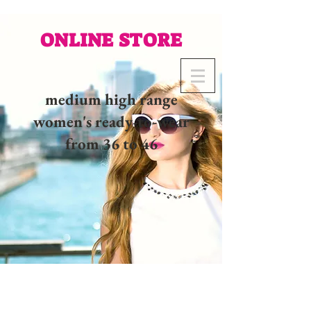
ONLINE STORE
medium high range
women's ready-to-wear
from 36 to 46
02 32 37 53 23 - 48
rue
Joséphine, 27000 Evreux