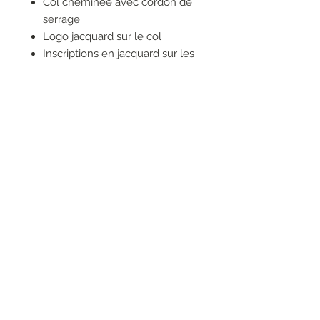
Col cheminée avec cordon de
serrage
Logo jacquard sur le col
Inscriptions en jacquard sur les
poignets
Broderie bijou
Doublé en tissu effet gazé
Composition :
95 % viscose, 5 % élasthanne
RESEAUX SOCIAUX
S'inscrire à la newsletter