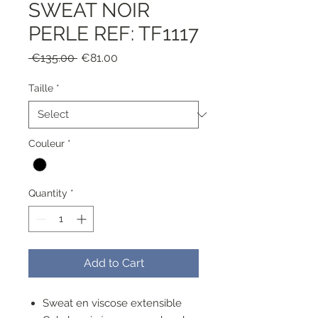
SWEAT NOIR
PERLE REF: TF1117
Regular
Sale
 €135.00 
€81.00
Price
Price
Taille
*
Couleur
*
Quantity
*
Add to Cart
Sweat en viscose extensible