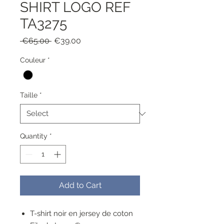
SHIRT LOGO REF
TA3275
Regular
Sale
 €65.00 
€39.00
Price
Price
Couleur
*
Taille
*
Quantity
*
Add to Cart
T-shirt noir en jersey de coton