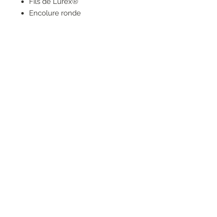
Fils de Lurex®
Encolure ronde
Manches courtes
Motif de rayures glitter avec
logo devant
Fabriqué en Italie
RESEAUX SOCIAUX
S'inscrire à la newsletter