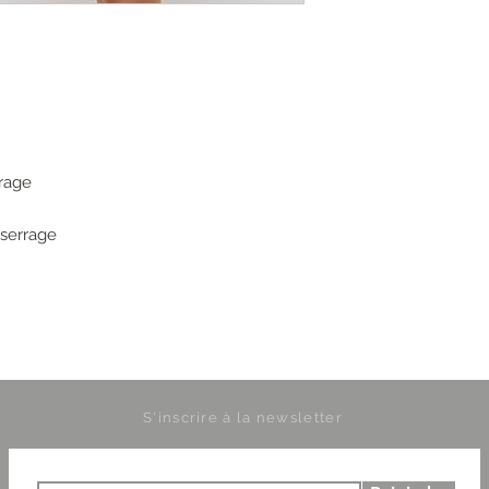
rage
 serrage
S'inscrire à la newsletter