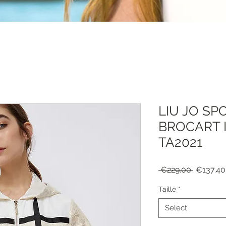
LIU JO SP
BROCART 
TA2021
Regular
 €229.00 
€137.40
Price
Taille
*
Select