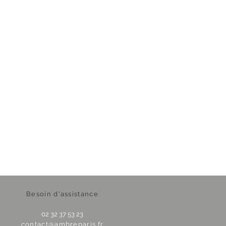
Besoin d'assistance
02 32 37 53 23
contact@ambreparis.fr