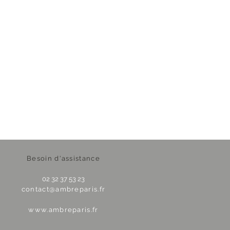
Besoin d'assistance
02 32 37 53 23
contact@ambreparis.fr
www.ambreparis.fr