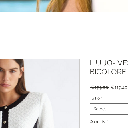
LIU JO- V
BICOLORE 
Regular
 €199.00 
€119.40
Price
Taille
*
Select
Quantity
*