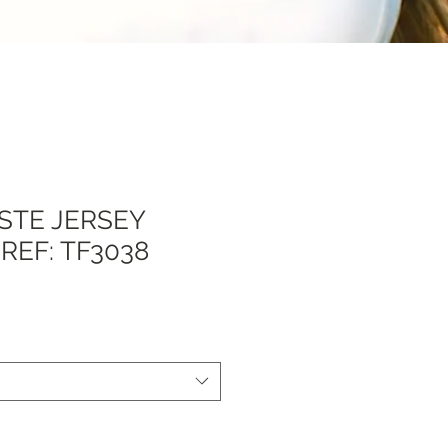
ESTE JERSEY
REF: TF3038
Sale
Price