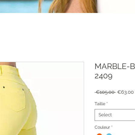
MARBLE-B
2409
Regular
 €105.00 
€63.00
Price
Taille
*
Select
Couleur
*