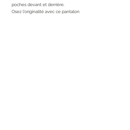
poches devant et derrière.
Osez l'originalité avec ce pantalon
!
Longueur T1 : 99 cm
La mannequin mesure 1m77
RESEAUX SOCIAUX
S'inscrire à la newsletter