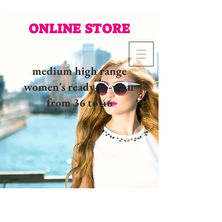
ONLINE STORE
medium high range
women's ready-to-wear
from 36 to 46
02 32 37 53 23 - 48
rue
Joséphine, 27000 Evreux