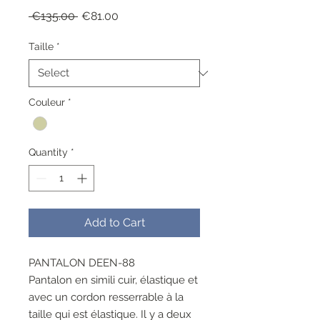
Regular
Sale
 €135.00 
€81.00
Price
Price
Taille
*
Couleur
*
Quantity
*
Add to Cart
PANTALON DEEN-88
Pantalon en simili cuir, élastique et
avec un cordon resserrable à la
taille qui est élastique. Il y a deux