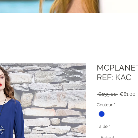
MCPLANET
REF: KAC
Regular
S
 €135.00 
€81.00
Price
P
Couleur
*
Taille
*
Select