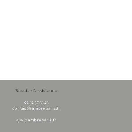
Besoin d'assistance
02 32 37 53 23
contact@ambreparis.fr
www.ambreparis.fr