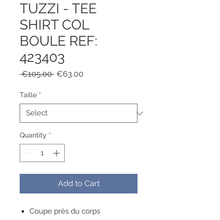
TUZZI - TEE
SHIRT COL
BOULE REF:
423403
Regular
Sale
 €105.00 
€63.00
Price
Price
Taille
*
Quantity
*
Add to Cart
Coupe près du corps