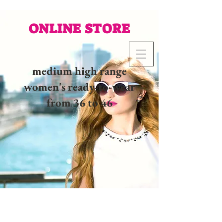
ONLINE STORE
medium high range
women's ready-to-wear
from 36 to 46
02 32 37 53 23 - 48
rue
Joséphine, 27000 Evreux