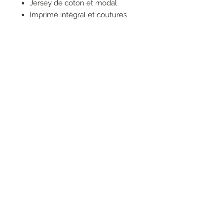
Jersey de coton et modal
Imprimé intégral et coutures
métallisées
Col roulé tombant librement
Ourlet très arrondi
Fabriqué en Europe
RESEAUX SOCIAUX
S'inscrire à la newsletter