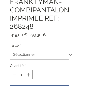
FRANK LYMAN-
COMBIPANTALON
IMPRIMEE REF:
268248
Prix
Prix
 419,00 € 
293,30 €
original
promotionnel
Taille
*
Quantité
*
Ajouter au panier