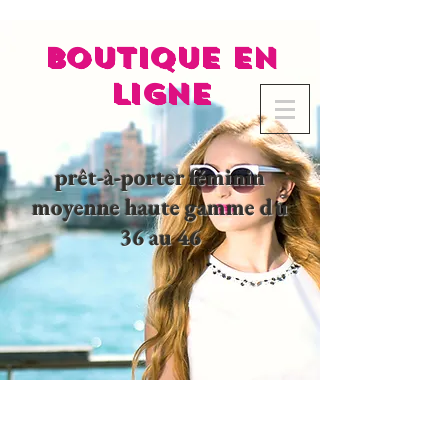
BOUTIQUE EN
LIGNE
prêt-à-porter féminin
moyenne haute gamme du
36 au 46
02 32 37 53 23 - 48
rue
Joséphine, 27000 Evreux