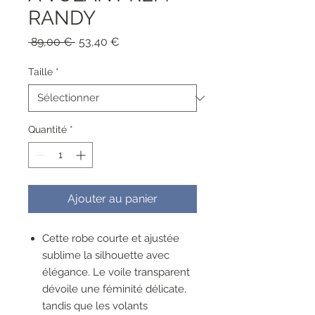
RANDY
Prix
Prix
 89,00 € 
53,40 €
original
promotionnel
Taille
*
Quantité
*
Ajouter au panier
Cette robe courte et ajustée
sublime la silhouette avec
élégance. Le voile transparent
dévoile une féminité délicate,
tandis que les volants