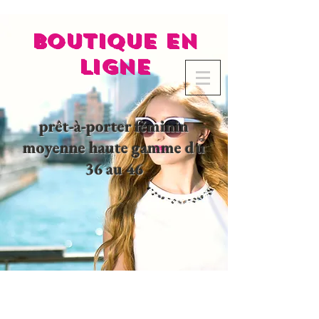
BOUTIQUE EN
LIGNE
prêt-à-porter féminin
moyenne haute gamme du
36 au 46
02 32 37 53 23 - 48
rue
Joséphine, 27000 Evreux